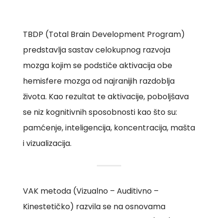
TBDP (Total Brain Development Program)
predstavlja sastav celokupnog razvoja
mozga kojim se podstiče aktivacija obe
hemisfere mozga od najranijih razdoblja
života. Kao rezultat te aktivacije, poboljšava
se niz kognitivnih sposobnosti kao što su:
pamćenje, inteligencija, koncentracija, mašta
i vizualizacija.
VAK metoda (Vizualno – Auditivno –
Kinestetičko) razvila se na osnovama