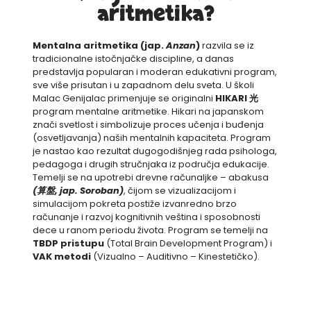
aritmetika?
Mentalna aritmetika (jap.
Anzan
)
razvila se iz
tradicionalne istočnjačke discipline, a danas
predstavlja popularan i moderan edukativni program,
sve više prisutan i u zapadnom delu sveta. U školi
Malac Genijalac primenjuje se originalni
HIKARI 光
program mentalne aritmetike. Hikari na japanskom
znači svetlost i simbolizuje proces učenja i buđenja
(osvetljavanja) naših mentalnih kapaciteta. Program
je nastao kao rezultat dugogodišnjeg rada psihologa,
pedagoga i drugih stručnjaka iz područja edukacije.
Temelji se na upotrebi drevne računaljke – abakusa
(算盤, jap. Soroban)
, čijom se vizualizacijom i
simulacijom pokreta postiže izvanredno brzo
računanje i razvoj kognitivnih veština i sposobnosti
dece u ranom periodu života. Program se temelji na
TBDP pristupu
(Total Brain Development Program) i
VAK metodi
(Vizualno – Auditivno – Kinestetičko).