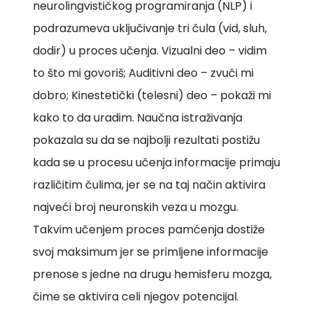
neurolingvističkog programiranja (NLP) i
podrazumeva uključivanje tri čula (vid, sluh,
dodir) u proces učenja. Vizualni deo – vidim
to što mi govoriš; Auditivni deo – zvuči mi
dobro; Kinestetički (telesni) deo – pokaži mi
kako to da uradim. Naučna istraživanja
pokazala su da se najbolji rezultati postižu
kada se u procesu učenja informacije primaju
različitim čulima, jer se na taj način aktivira
najveći broj neuronskih veza u mozgu.
Takvim učenjem proces pamćenja dostiže
svoj maksimum jer se primljene informacije
prenose s jedne na drugu hemisferu mozga,
čime se aktivira celi njegov potencijal.