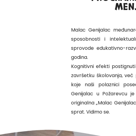
MENJ
Malac Genijalac međunaro
sposobnosti i intelektua
sprovode edukativno-razv
godina.
Kognitivni efekti postign
završetku školovanja, već 
koje naši polaznici pos
Genijalac u Požarevcu je
originalna „Malac Genijalac
sprat. Vidimo se.