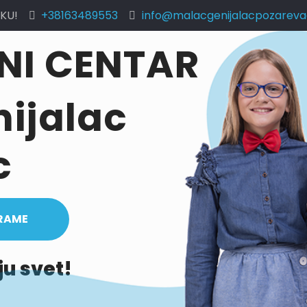
OKU!
+38163489553
info@malacgenijalacpozareva
NI CENTAR
ijalac
c
GRAME
u svet!