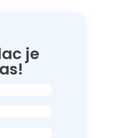
lac je
Vas!