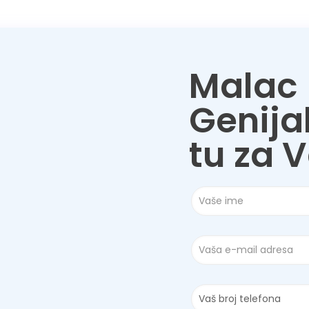
Malac
Genija
tu za 