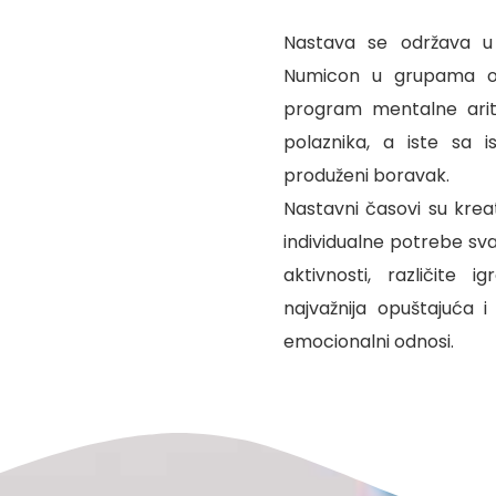
Nastava se održava 
Numicon u grupama od
program mentalne ari
polaznika, a iste sa 
produženi boravak.
Nastavni časovi su kreat
individualne potrebe sv
aktivnosti, različite 
najvažnija opuštajuća i
emocionalni odnosi.