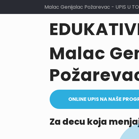
Malac Genijalac Požarevac - UPIS U T
EDUKATIV
Malac Gen
Požareva
ONLINE UPIS NA NAŠE PRO
Za decu koja menjaj