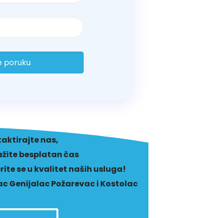
aktirajte nas,
žite besplatan čas
erite se u kvalitet naših usluga!
c Genijalac Požarevac i Kostolac