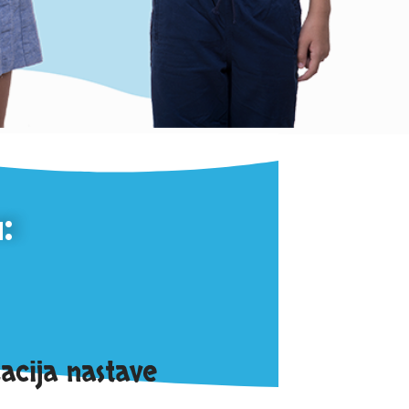
:
acija nastave