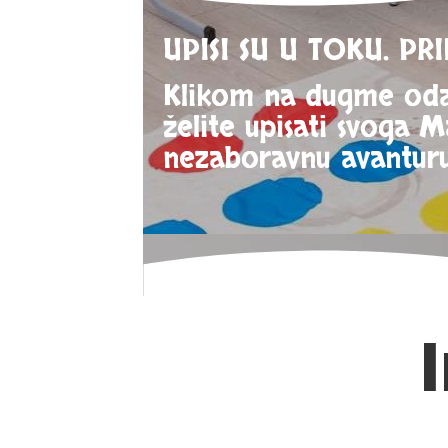
UPISI SU U TOKU. PR
Klikom na dugme oda
želite upisati svoga 
nezaboravnu avanturu