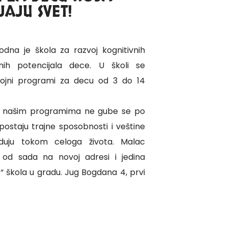
AJU SVET!
dna je škola za razvoj kognitivnih
lnih potencijala dece. U školi se
ojni programi za decu od 3 do 14
uti našim programima ne gube se po
postaju trajne sposobnosti i veštine
eduju tokom celoga života. Malac
 od sada na novoj adresi i jedina
“ škola u gradu. Jug Bogdana 4, prvi