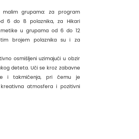
u malim grupama: za program
 6 do 8 polaznika, za Hikari
tmetike u grupama od 6 do 12
istim brojem polaznika su i za
ivno osmišljeni uzimajući u obzir
akog deteta. Uči se kroz zabavne
igre i takmičenja, pri čemu je
 kreativna atmosfera i pozitivni