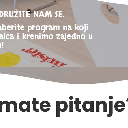
IDRUŽITE NAM SE.
berite program na
koji
Malca i krenimo zajedno u
!
Imate pitanje