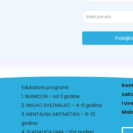
Kont
Edukativni programi:
zaka
1. NUMICON – od 3 godine
i uv
2. MALAC SVEZNALAC – 4-6 godina
Mala
3. MENTALNA ARITMETIKA – 6-12
godina
4. SLAGALICA UMA – 10+ godina